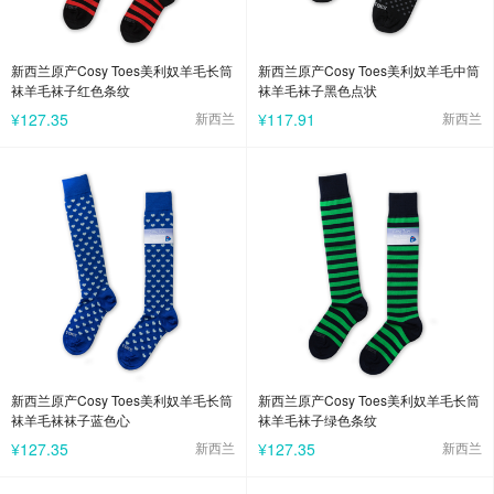
新西兰原产Cosy Toes美利奴羊毛长筒
新西兰原产Cosy Toes美利奴羊毛中筒
袜羊毛袜子红色条纹
袜羊毛袜子黑色点状
¥127.35
新西兰
¥117.91
新西兰
新西兰原产Cosy Toes美利奴羊毛长筒
新西兰原产Cosy Toes美利奴羊毛长筒
袜羊毛袜袜子蓝色心
袜羊毛袜子绿色条纹
¥127.35
新西兰
¥127.35
新西兰