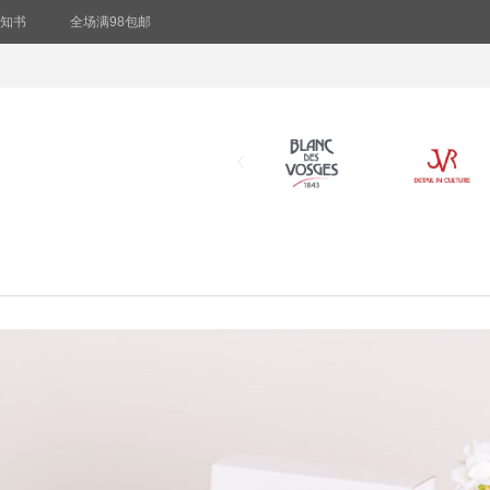
知书
全场满98包邮