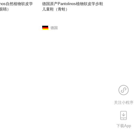
linos自然植物软皮学
德国原产Pantolinos植物软皮学步鞋
眼睛）
儿童鞋（青蛙）
德国
关注小程序
下载App