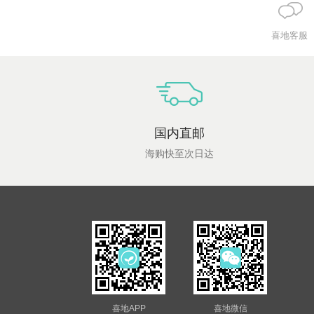
喜地客服
国内直邮
海购快至次日达
喜地APP
喜地微信