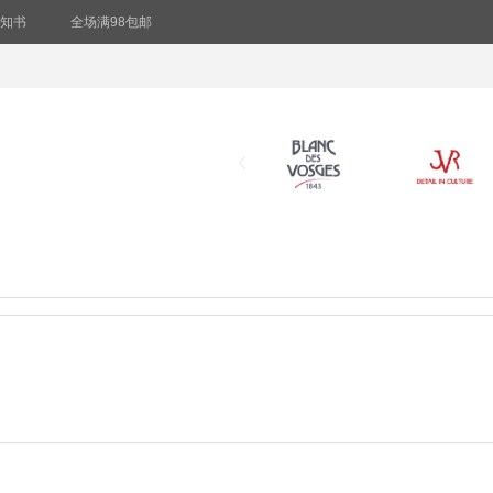
知书
全场满98包邮