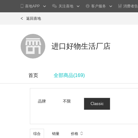
喜地APP
关注喜地
客户服务
消费者告
返回喜地
进口好物生活厂店
首页
全部商品(
169
)
品牌
不限
Classic
Sheepskins
综合
销量
价格