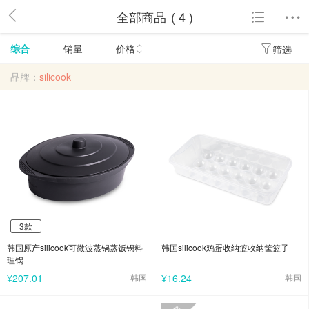
全部商品
( 4 )
综合
销量
价格
筛选
品牌：
silicook
3款
3款
韩国原产silicook可微波蒸锅蒸饭锅料
韩国silicook鸡蛋收纳篮收纳筐篮子
理锅
¥207.01
韩国
¥16.24
韩国